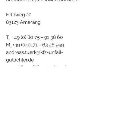
Feldweg 20
83123 Amerang
T.
+49 (0) 80 75 - 91 38 60
M.
+49 (0) 0171 - 63 26 999
andreas.tuerk@kfz-unfall-
gutachter.de
www.kfz-unfall-gutachter.de
USt-IdNr. DE
813438923
KFZ-Innung München-Oberbayern
Mitglieds Nr.: 0922
Impressum
Datenschutz
© 2021 Moritz Türk Freelance Graphic Designer